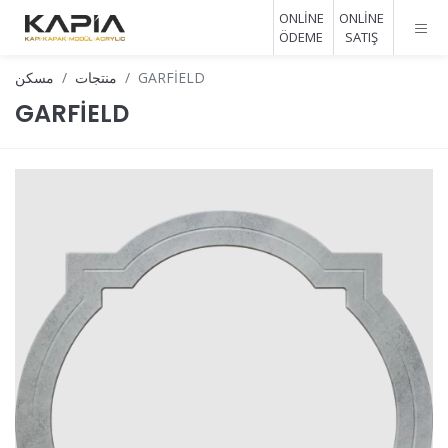
ONLİNE
ONLİNE
ÖDEME
SATIŞ
GARFİELD
منتجات
مسكن
GARFİELD