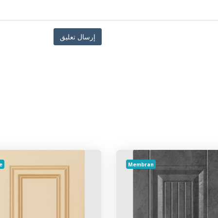
e
Membran