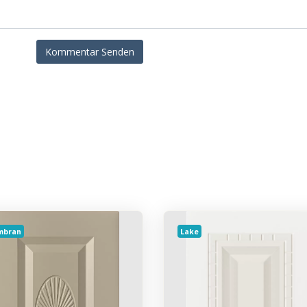
mbran
Lake