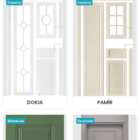
Country
Country
DOKIA
PAMİR
Membran
Exclusive