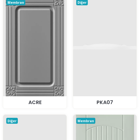
Membran
Diğer
ACRE
PKA07
Diğer
Membran