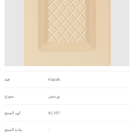
Kapak
فئة
ورنيش
نموذج
KL 597
كود المنتج
-
مادة المنتج