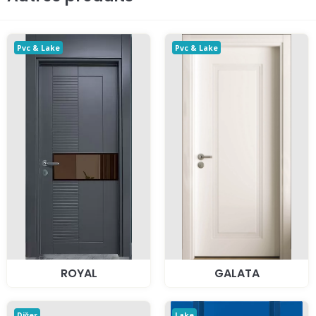
Pvc & Lake
Pvc & Lake
ROYAL
GALATA
Diğer
Lake