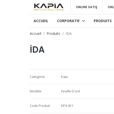
ONLINE SATIŞ
ONL
ACCUEIL
CORPORATIF
PRODUITS
Accueil
Produits
İDA
İDA
Catégorie
Kapı
Modèle
Feuille D'oré
Code Produit
KPA 451