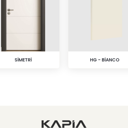
SİMETRİ
HG - BİANCO