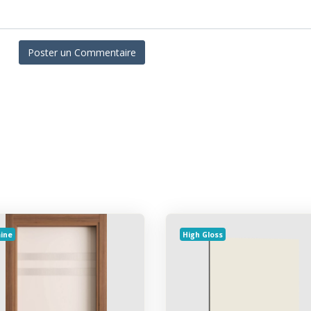
ine
High Gloss