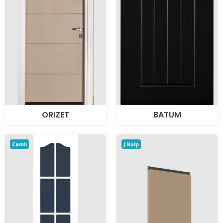
ORIZET
BATUM
Camlı
J Kulp