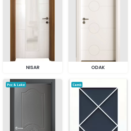
NISAR
ODAK
Pvc & Lake
Camlı